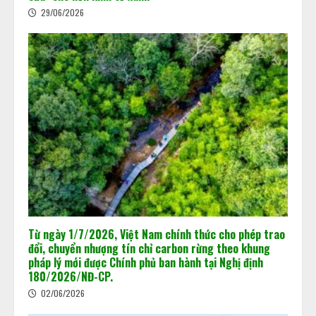
29/06/2026
Khi dấu chân carbon quyết định
doanh nghiệp đi hay ở lại thị trường
02/06/2026
2
Từ ngày 1/7/2026, Việt Nam chính thức cho phép trao
đổi, chuyển nhượng tín chỉ carbon rừng theo khung
pháp lý mới được Chính phủ ban hành tại Nghị định
180/2026/NĐ-CP.
Chuẩn bị “luật chơi” mới của Sàn
giao dịch các-bon
02/06/2026
15/05/2026