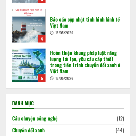
15/05/2026
4
Hoàn thiện khung pháp luật năng
lượng tái tạo, yêu cầu cấp thiết
trong tiến trình chuyển đổi xanh ở
Việt Nam
5
18/05/2026
Vận hành sàn giao dịch carbon
trong nước: “Mở cánh cửa” cho nền
kinh tế xanh
29/06/2026
1
Từ ngày 1/7/2026, Việt Nam chính
thức cho phép trao đổi, chuyển
DANH MỤC
nhượng tín chỉ carbon rừng theo
khung pháp lý mới được Chính phủ
ban hành tại Nghị định
2
Câu chuyện công nghệ
(12)
180/2026/NĐ-CP.
02/06/2026
Chuyển đổi xanh
(44)