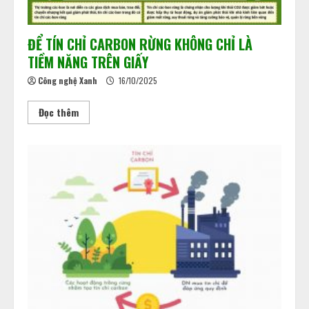
ĐỂ TÍN CHỈ CARBON RỪNG KHÔNG CHỈ LÀ
TIỀM NĂNG TRÊN GIẤY
Công nghệ Xanh
16/10/2025
Đọc thêm
Khi dấu chân carbon quyết định
doanh nghiệp đi hay ở lại thị trường
02/06/2026
2
Chuẩn bị “luật chơi” mới của Sàn
giao dịch các-bon
15/05/2026
3