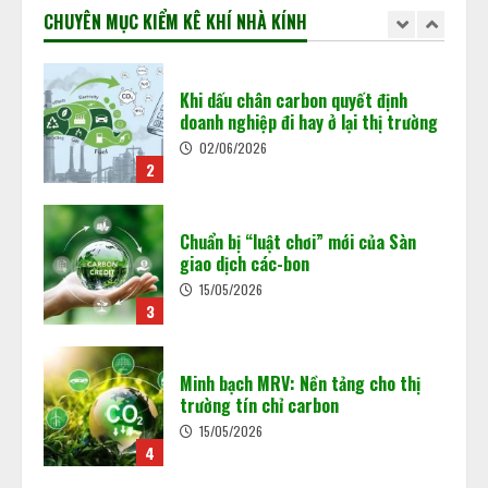
02/06/2026
CHUYÊN MỤC KIỂM KÊ KHÍ NHÀ KÍNH
02/06/2026
2
Khi dấu chân carbon quyết định
doanh nghiệp đi hay ở lại thị trường
Chuẩn bị “luật chơi” mới của Sàn
02/06/2026
giao dịch các-bon
3
15/05/2026
3
Báo cáo cập nhật tình hình kinh tế
Việt Nam
Minh bạch MRV: Nền tảng cho thị
18/05/2026
trường tín chỉ carbon
4
15/05/2026
4
Hoàn thiện khung pháp luật năng
lượng tái tạo, yêu cầu cấp thiết
trong tiến trình chuyển đổi xanh ở
Việt Nam
Thị trường Các-bon: Cơ hội và tiềm
năng
5
18/05/2026
08/05/2026
5
Vận hành sàn giao dịch carbon