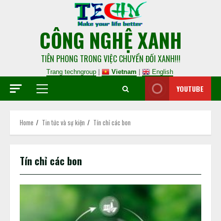
CÔNG NGHỆ XANH
TIÊN PHONG TRONG VIỆC CHUYỂN ĐỐI XANH!!!
Trang techngroup
|
Vietnam
|
English
YOUTUBE
Home
Tin tức và sự kiện
Tín chỉ các bon
Tín chỉ các bon