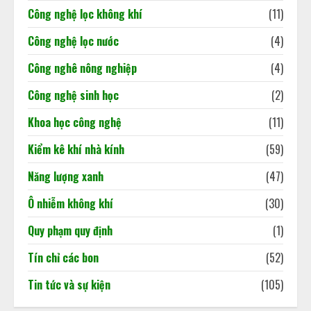
Khi dấu chân carbon quyết định
Công nghệ lọc không khí
(11)
doanh nghiệp đi hay ở lại thị trường
02/06/2026
Công nghệ lọc nước
(4)
3
Công nghê nông nghiệp
(4)
Báo cáo cập nhật tình hình kinh tế
Công nghệ sinh học
(2)
Việt Nam
Khoa học công nghệ
(11)
18/05/2026
4
Kiểm kê khí nhà kính
(59)
Năng lượng xanh
(47)
Ô nhiễm không khí
(30)
Quy phạm quy định
(1)
Tín chỉ các bon
(52)
Tin tức và sự kiện
(105)