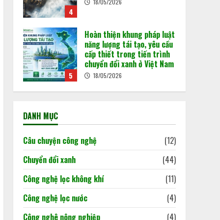
18/05/2026
carbon
4
15/05/2026
4
Hoàn thiện khung pháp luật
năng lượng tái tạo, yêu cầu
cấp thiết trong tiến trình
chuyển đổi xanh ở Việt Nam
5
18/05/2026
Vận hành sàn giao dịch
carbon trong nước: “Mở
DANH MỤC
cánh cửa” cho nền kinh tế
xanh
1
Câu chuyện công nghệ
(12)
29/06/2026
Chuyển đổi xanh
(44)
Từ ngày 1/7/2026, Việt
Nam chính thức cho phép
Công nghệ lọc không khí
(11)
trao đổi, chuyển nhượng tín
chỉ carbon rừng theo khung
Công nghệ lọc nước
(4)
pháp lý mới được Chính phủ
2
ban hành tại Nghị định
Công nghê nông nghiệp
(4)
180/2026/NĐ-CP.