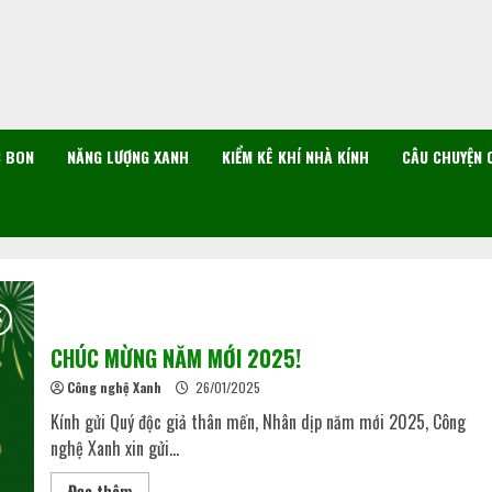
C BON
NĂNG LƯỢNG XANH
KIỂM KÊ KHÍ NHÀ KÍNH
CÂU CHUYỆN 
CHÚC MỪNG NĂM MỚI 2025!
Công nghệ Xanh
26/01/2025
Kính gửi Quý độc giả thân mến, Nhân dịp năm mới 2025, Công
nghệ Xanh xin gửi...
Đọc thêm