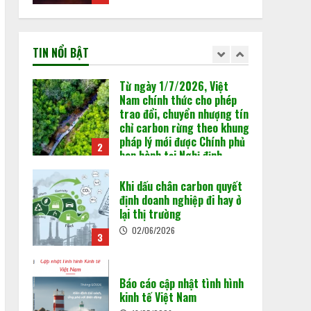
carbon trong nước: “Mở
Từ ngày 1/7/2026, Việt
cánh cửa” cho nền kinh tế
Nam chính thức cho phép
xanh
trao đổi, chuyển nhượng tín
TIN NỔI BẬT
1
chỉ carbon rừng theo khung
29/06/2026
pháp lý mới được Chính phủ
1
ban hành tại Nghị định
Từ ngày 1/7/2026, Việt
180/2026/NĐ-CP.
Nam chính thức cho phép
trao đổi, chuyển nhượng tín
Khi dấu chân carbon quyết
02/06/2026
chỉ carbon rừng theo khung
định doanh nghiệp đi hay ở
pháp lý mới được Chính phủ
lại thị trường
2
ban hành tại Nghị định
02/06/2026
2
180/2026/NĐ-CP.
Khi dấu chân carbon quyết
02/06/2026
định doanh nghiệp đi hay ở
Chuẩn bị “luật chơi” mới
lại thị trường
của Sàn giao dịch các-bon
02/06/2026
3
15/05/2026
3
Báo cáo cập nhật tình hình
Minh bạch MRV: Nền tảng
kinh tế Việt Nam
cho thị trường tín chỉ