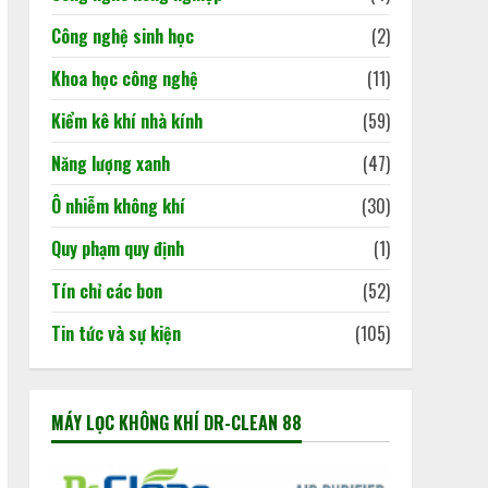
Khi dấu chân carbon quyết
02/06/2026
Công nghệ sinh học
(2)
định doanh nghiệp đi hay ở
lại thị trường
Khoa học công nghệ
(11)
02/06/2026
3
Kiểm kê khí nhà kính
(59)
Năng lượng xanh
(47)
Báo cáo cập nhật tình hình
kinh tế Việt Nam
Ô nhiễm không khí
(30)
18/05/2026
4
Quy phạm quy định
(1)
Tín chỉ các bon
(52)
Tin tức và sự kiện
(105)
MÁY LỌC KHÔNG KHÍ DR-CLEAN 88