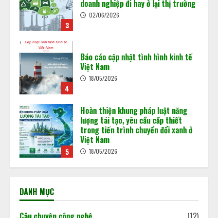
Báo cáo cập nhật tình hình kinh tế
Minh bạch MRV: Nền tảng cho thị
Việt Nam
trường tín chỉ carbon
18/05/2026
4
15/05/2026
4
Hoàn thiện khung pháp luật năng
lượng tái tạo, yêu cầu cấp thiết
trong tiến trình chuyển đổi xanh ở
Việt Nam
5
18/05/2026
Vận hành sàn giao dịch carbon
trong nước: “Mở cánh cửa” cho nền
kinh tế xanh
29/06/2026
1
DANH MỤC
Từ ngày 1/7/2026, Việt Nam chính
thức cho phép trao đổi, chuyển
nhượng tín chỉ carbon rừng theo
Câu chuyện công nghệ
(12)