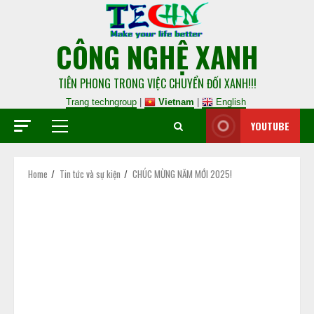
CÔNG NGHỆ XANH
TIÊN PHONG TRONG VIỆC CHUYỂN ĐỐI XANH!!!
Trang techngroup
|
Vietnam
|
English
YOUTUBE
Home
Tin tức và sự kiện
CHÚC MỪNG NĂM MỚI 2025!