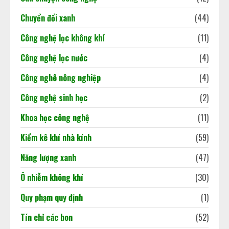
khung pháp lý mới được Chính phủ
ban hành tại Nghị định
Chuyển đổi xanh
(44)
2
180/2026/NĐ-CP.
Công nghệ lọc không khí
(11)
02/06/2026
Khi dấu chân carbon quyết định
Công nghệ lọc nước
(4)
doanh nghiệp đi hay ở lại thị trường
Công nghê nông nghiệp
(4)
02/06/2026
3
Công nghệ sinh học
(2)
Khoa học công nghệ
(11)
Báo cáo cập nhật tình hình kinh tế
Việt Nam
Kiểm kê khí nhà kính
(59)
18/05/2026
4
Năng lượng xanh
(47)
Ô nhiễm không khí
(30)
Quy phạm quy định
(1)
Tín chỉ các bon
(52)