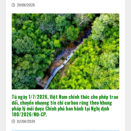
29/06/2026
Khi dấu chân carbon quyết định
doanh nghiệp đi hay ở lại thị trường
Từ ngày 1/7/2026, Việt Nam chính thức cho phép trao
02/06/2026
đổi, chuyển nhượng tín chỉ carbon rừng theo khung
2
pháp lý mới được Chính phủ ban hành tại Nghị định
180/2026/NĐ-CP.
Chuẩn bị “luật chơi” mới của Sàn
02/06/2026
giao dịch các-bon