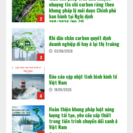
2
02/06/2026
Khi dấu chân carbon quyết định
Chuẩn bị “luật chơi” mới của Sàn
doanh nghiệp đi hay ở lại thị trường
giao dịch các-bon
02/06/2026
15/05/2026
3
3
Báo cáo cập nhật tình hình kinh tế
Minh bạch MRV: Nền tảng cho thị
Việt Nam
trường tín chỉ carbon
18/05/2026
15/05/2026
4
4
Hoàn thiện khung pháp luật năng
lượng tái tạo, yêu cầu cấp thiết
trong tiến trình chuyển đổi xanh ở
Việt Nam
5
18/05/2026
Vận hành sàn giao dịch carbon