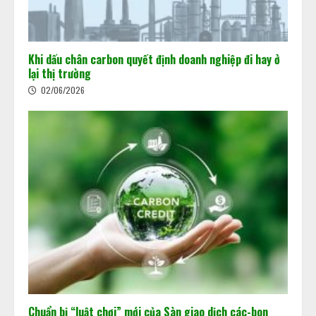
doanh nghiệp đi hay ở lại thị trường
02/06/2026
2
Khi dấu chân carbon quyết định doanh nghiệp đi hay ở
lại thị trường
Chuẩn bị “luật chơi” mới của Sàn
02/06/2026
giao dịch các-bon
15/05/2026
3
Minh bạch MRV: Nền tảng cho thị
trường tín chỉ carbon
15/05/2026
4
Thị trường Các-bon: Cơ hội và tiềm
năng
08/05/2026
5
Chuẩn bị “luật chơi” mới của Sàn giao dịch các-bon