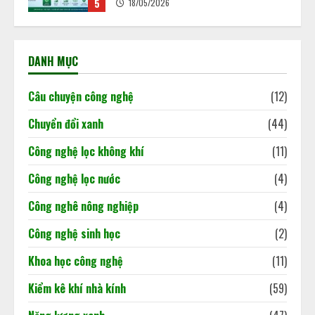
trong nước: “Mở cánh cửa” cho nền
kinh tế xanh
29/06/2026
1
DANH MỤC
Từ ngày 1/7/2026, Việt Nam chính
thức cho phép trao đổi, chuyển
Câu chuyện công nghệ
(12)
nhượng tín chỉ carbon rừng theo
khung pháp lý mới được Chính phủ
Chuyển đổi xanh
(44)
ban hành tại Nghị định
2
180/2026/NĐ-CP.
Công nghệ lọc không khí
(11)
02/06/2026
Công nghệ lọc nước
(4)
Khi dấu chân carbon quyết định
doanh nghiệp đi hay ở lại thị trường
Công nghê nông nghiệp
(4)
02/06/2026
3
Công nghệ sinh học
(2)
Khoa học công nghệ
(11)
Báo cáo cập nhật tình hình kinh tế
Việt Nam
Kiểm kê khí nhà kính
(59)
18/05/2026