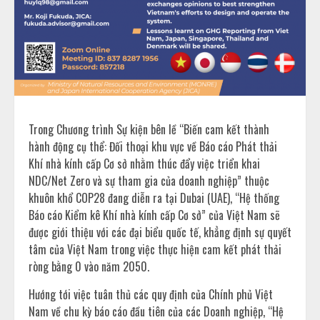
Trong Chương trình Sự kiện bên lề “Biến cam kết thành
hành động cụ thể: Đối thoại khu vực về Báo cáo Phát thải
Khí nhà kính cấp Cơ sở nhằm thúc đẩy việc triển khai
NDC/Net Zero và sự tham gia của doanh nghiệp” thuộc
khuôn khổ COP28 đang diễn ra tại Dubai (UAE), “Hệ thống
Báo cáo Kiểm kê Khí nhà kính cấp Cơ sở” của Việt Nam sẽ
được giới thiệu với các đại biểu quốc tế, khẳng định sự quyết
tâm của Việt Nam trong việc thực hiện cam kết phát thải
ròng bằng 0 vào năm 2050.
Hướng tới việc tuân thủ các quy định của Chính phủ Việt
Nam về chu kỳ báo cáo đầu tiên của các Doanh nghiệp, “Hệ