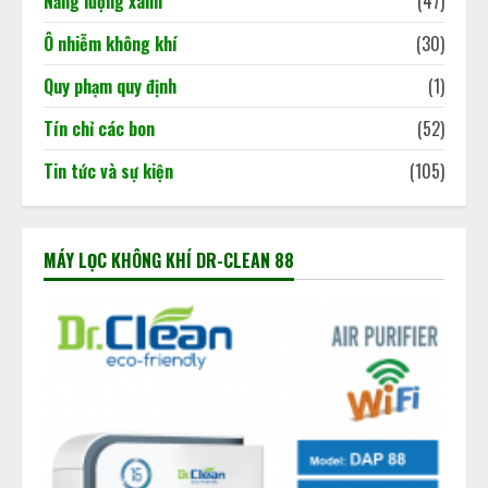
Năng lượng xanh
(47)
4
Ô nhiễm không khí
(30)
Quy phạm quy định
(1)
Tín chỉ các bon
(52)
Tin tức và sự kiện
(105)
MÁY LỌC KHÔNG KHÍ DR-CLEAN 88