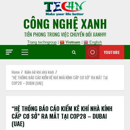
CÔNG NGHỆ XANH
TIÊN PHONG TRONG VIỆC CHUYỂN ĐỐI XANH!!!
Trang techngroup
|
Vietnam
|
English
YOUTUBE
Home
Kiểm kê khí nhà kính
“HỆ THỐNG BÁO CÁO KIỂM KÊ KHÍ NHÀ KÍNH CẤP CƠ SỞ” RA MẮT TẠI
COP28 – DUBAI (UAE)
“HỆ THỐNG BÁO CÁO KIỂM KÊ KHÍ NHÀ KÍNH
CẤP CƠ SỞ” RA MẮT TẠI COP28 – DUBAI
(UAE)