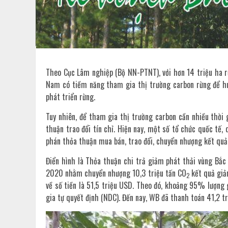
Theo Cục Lâm nghiệp (Bộ NN-PTNT), với hơn 14 triệu ha r
Nam có tiềm năng tham gia thị trường carbon rừng để huy
phát triển rừng.
Tuy nhiên, để tham gia thị trường carbon cần nhiều thời 
thuận trao đổi tín chỉ. Hiện nay, một số tổ chức quốc tế
phán thỏa thuận mua bán, trao đổi, chuyển nhượng kết quả 
Điển hình là Thỏa thuận chi trả giảm phát thải vùng Bắ
2020 nhằm chuyển nhượng 10,3 triệu tấn CO
kết quả giả
2
về số tiền là 51,5 triệu USD. Theo đó, khoảng 95% lượng
gia tự quyết định (NDC). Đến nay, WB đã thanh toán 41,2 