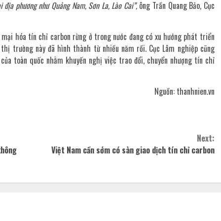
ại địa phương như Quảng Nam, Sơn La, Lào Cai”,
ông Trần Quang Bảo, Cục
 mại hóa tín chỉ carbon rừng ở trong nước đang có xu hướng phát triển
, thị trường này đã hình thành từ nhiều năm rồi. Cục Lâm nghiệp cũng
 của toàn quốc nhằm khuyến nghị việc trao đổi, chuyển nhượng tín chỉ
Nguồn: thanhnien.vn
Next:
không
Việt Nam cần sớm có sàn giao dịch tín chỉ carbon