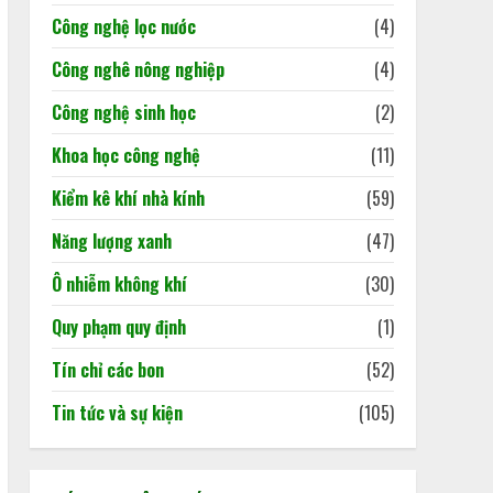
lại thị trường
Công nghệ lọc nước
(4)
02/06/2026
3
Công nghê nông nghiệp
(4)
Báo cáo cập nhật tình hình
Công nghệ sinh học
(2)
kinh tế Việt Nam
Khoa học công nghệ
(11)
18/05/2026
4
Kiểm kê khí nhà kính
(59)
Năng lượng xanh
(47)
Ô nhiễm không khí
(30)
Quy phạm quy định
(1)
Tín chỉ các bon
(52)
Tin tức và sự kiện
(105)