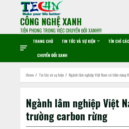
CÔNG NGHỆ XANH
TIÊN PHONG TRONG VIỆC CHUYỂN ĐỐI XANH!!!
TRANG CHỦ
TIN TỨC VÀ SỰ KIỆN
TÍN CHỈ CÁ
CHUYỂN ĐỔI XANH
Home
Tin tức và sự kiện
Ngành lâm nghiệp Việt Nam có tiềm năng t
Ngành lâm nghiệp Việt N
trường carbon rừng