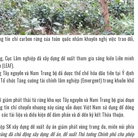
g tín chỉ carbon rừng của toàn quốc nhằm khuyến nghị việc trao đổi,
ng, Cục Lâm nghiệp đã xây dựng đề xuất tham gia sáng kiến Liên minh
 (LEAF).
 Tây nguyên và Nam Trung bộ đã được thể chế hóa đầu tiên tại Ý định
à Tổ chức Tăng cường tài chính lâm nghiệp (Emergent) trong khuôn khổ
hỉ giảm phát thải từ rừng khu vực Tây nguyên và Nam Trung bộ giai đoạn
ng tín chỉ chuyển nhượng này cũng vẫn được Việt Nam sử dụng để đóng
các tài liệu và điều kiện để đàm phán và đi đến ký kết Thỏa thuận.
ệp SK xây dựng đề xuất dự án giảm phát vùng trung du, miền núi phía
cũng đã chủ động xây dựng đề án, đề xuất Thủ tướng Chính phủ cho phép