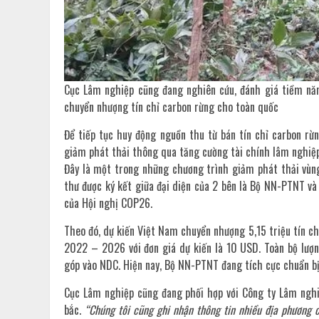
Cục Lâm nghiệp cũng đang nghiên cứu, đánh giá tiềm năn
chuyển nhượng tín chỉ carbon rừng cho toàn quốc
Để tiếp tục huy động nguồn thu từ bán tín chỉ carbon rừ
giảm phát thải thông qua tăng cường tài chính lâm nghiệp
Đây là một trong những chương trình giảm phát thải vùng
thư được ký kết giữa đại diện của 2 bên là Bộ NN-PTNT v
của Hội nghị COP26.
Theo đó, dự kiến Việt Nam chuyển nhượng 5,15 triệu tín c
2022 – 2026 với đơn giá dự kiến là 10 USD. Toàn bộ lượ
góp vào NDC. Hiện nay, Bộ NN-PTNT đang tích cực chuẩn bị 
Cục Lâm nghiệp cũng đang phối hợp với Công ty Lâm nghi
bắc.
“
Chúng tôi cũng ghi nhận thông tin nhiều địa phương 