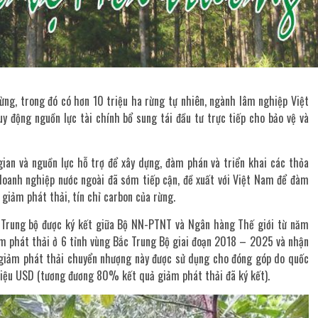
ừng, trong đó có hơn 10 triệu ha rừng tự nhiên, ngành lâm nghiệp Việt
 động nguồn lực tài chính bổ sung tái đầu tư trực tiếp cho bảo vệ và
gian và nguồn lực hỗ trợ để xây dựng, đàm phán và triển khai các thỏa
, doanh nghiệp nước ngoài đã sớm tiếp cận, đề xuất với Việt Nam để đàm
giảm phát thải, tín chỉ carbon của rừng.
c Trung bộ được ký kết giữa Bộ NN-PTNT và Ngân hàng Thế giới từ năm
m phát thải ở 6 tỉnh vùng Bắc Trung Bộ giai đoạn 2018 – 2025 và nhận
 giảm phát thải chuyển nhượng này được sử dụng cho đóng góp do quốc
triệu USD (tương đương 80% kết quả giảm phát thải đã ký kết).