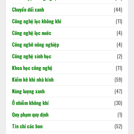
180/2026/NĐ-CP.
02/06/2026
Chuyển đổi xanh
(44)
Khi dấu chân carbon quyết định
Công nghệ lọc không khí
(11)
doanh nghiệp đi hay ở lại thị trường
02/06/2026
Công nghệ lọc nước
(4)
3
Công nghê nông nghiệp
(4)
Báo cáo cập nhật tình hình kinh tế
Công nghệ sinh học
(2)
Việt Nam
Khoa học công nghệ
(11)
18/05/2026
4
Kiểm kê khí nhà kính
(59)
Năng lượng xanh
(47)
Ô nhiễm không khí
(30)
Quy phạm quy định
(1)
Tín chỉ các bon
(52)