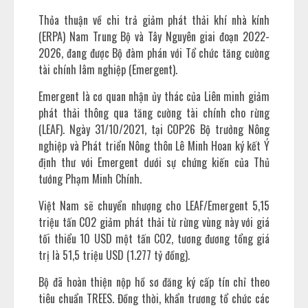
Thỏa thuận về chi trả giảm phát thải khí nhà kính
(ERPA) Nam Trung Bộ và Tây Nguyên giai đoạn 2022-
2026, đang được Bộ đàm phán với Tổ chức tăng cường
tài chính lâm nghiệp (Emergent).
Emergent là cơ quan nhận ủy thác của Liên minh giảm
phát thải thông qua tăng cường tài chính cho rừng
(LEAF). Ngày 31/10/2021, tại COP26 Bộ trưởng Nông
nghiệp và Phát triển Nông thôn Lê Minh Hoan ký kết Ý
định thư với Emergent dưới sự chứng kiến của Thủ
tướng Phạm Minh Chính.
Việt Nam sẽ chuyển nhượng cho LEAF/Emergent 5,15
triệu tấn CO2 giảm phát thải từ rừng vùng này với giá
tối thiểu 10 USD một tấn CO2, tương đương tổng giá
trị là 51,5 triệu USD (1.277 tỷ đồng).
Bộ đã hoàn thiện nộp hồ sơ đăng ký cấp tín chỉ theo
tiêu chuẩn TREES. Đồng thời, khẩn trương tổ chức các