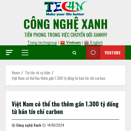
CÔNG NGHỆ XANH
TIÊN PHONG TRONG VIỆC CHUYỂN ĐỐI XANH!!!
Trang techngroup
|
Vietnam
|
English
YOUTUBE
Home
Tin tức và sự kiện
Việt Nam có thể thu thêm gần 1.300 tỷ đồng từ bán tín chỉ carbon
Việt Nam có thể thu thêm gần 1.300 tỷ đồng
từ bán tín chỉ carbon
Công nghệ Xanh
14/10/2024