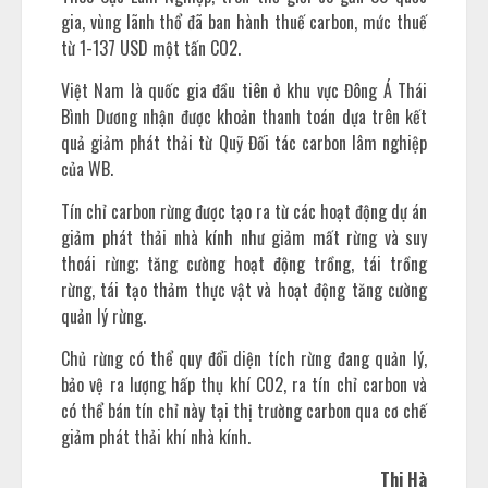
gia, vùng lãnh thổ đã ban hành thuế carbon, mức thuế
từ 1-137 USD một tấn CO2.
Việt Nam là quốc gia đầu tiên ở khu vực Đông Á Thái
Bình Dương nhận được khoản thanh toán dựa trên kết
quả giảm phát thải từ Quỹ Đối tác carbon lâm nghiệp
của WB.
Tín chỉ carbon rừng được tạo ra từ các hoạt động dự án
giảm phát thải nhà kính như giảm mất rừng và suy
thoái rừng; tăng cường hoạt động trồng, tái trồng
rừng, tái tạo thảm thực vật và hoạt động tăng cường
quản lý rừng.
Chủ rừng có thể quy đổi diện tích rừng đang quản lý,
bảo vệ ra lượng hấp thụ khí CO2, ra tín chỉ carbon và
có thể bán tín chỉ này tại thị trường carbon qua cơ chế
giảm phát thải khí nhà kính.
Thi Hà