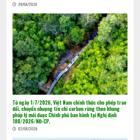
29/06/2026
Khi dấu chân carbon quyết định
doanh nghiệp đi hay ở lại thị trường
02/06/2026
2
Từ ngày 1/7/2026, Việt Nam chính thức cho phép trao
đổi, chuyển nhượng tín chỉ carbon rừng theo khung
pháp lý mới được Chính phủ ban hành tại Nghị định
180/2026/NĐ-CP.
Chuẩn bị “luật chơi” mới của Sàn
giao dịch các-bon
02/06/2026
15/05/2026