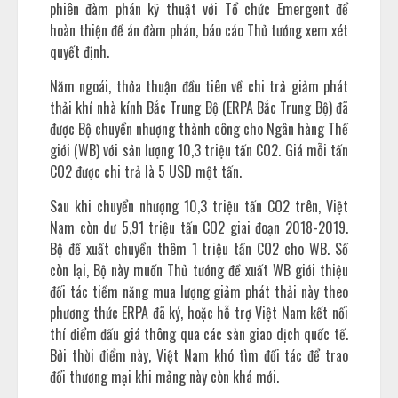
phiên đàm phán kỹ thuật với Tổ chức Emergent để
hoàn thiện đề án đàm phán, báo cáo Thủ tướng xem xét
quyết định.
Năm ngoái, thỏa thuận đầu tiên về chi trả giảm phát
thải khí nhà kính Bắc Trung Bộ (ERPA Bắc Trung Bộ) đã
được Bộ chuyển nhượng thành công cho Ngân hàng Thế
giới (WB) với sản lượng 10,3 triệu tấn CO2. Giá mỗi tấn
CO2 được chi trả là 5 USD một tấn.
Sau khi chuyển nhượng 10,3 triệu tấn CO2 trên, Việt
Nam còn dư 5,91 triệu tấn CO2 giai đoạn 2018-2019.
Bộ đề xuất chuyển thêm 1 triệu tấn CO2 cho WB. Số
còn lại, Bộ này muốn Thủ tướng đề xuất WB giới thiệu
đối tác tiềm năng mua lượng giảm phát thải này theo
phương thức ERPA đã ký, hoặc hỗ trợ Việt Nam kết nối
thí điểm đấu giá thông qua các sàn giao dịch quốc tế.
Bởi thời điểm này, Việt Nam khó tìm đối tác để trao
đổi thương mại khi mảng này còn khá mới.