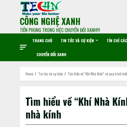
CÔNG NGHỆ XANH
TIÊN PHONG TRONG VIỆC CHUYỂN ĐỐI XANH!!!
TRANG CHỦ
TIN TỨC VÀ SỰ KIỆN
TÍN CHỈ CÁ
CHUYỂN ĐỔI XANH
Home
Tin tức và sự kiện
Tìm hiểu về “Khí Nhà Kính” và quy trình ki
Tìm hiểu về “Khí Nhà Kín
nhà kính