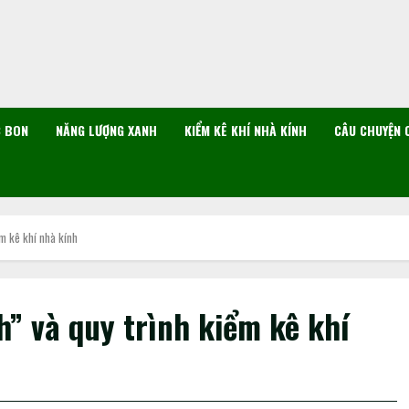
C BON
NĂNG LƯỢNG XANH
KIỂM KÊ KHÍ NHÀ KÍNH
CÂU CHUYỆN 
ểm kê khí nhà kính
h” và quy trình kiểm kê khí