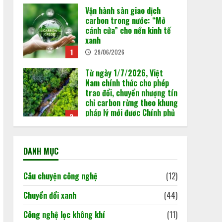
Vận hành sàn giao dịch
carbon trong nước: “Mở
cánh cửa” cho nền kinh tế
xanh
1
29/06/2026
Từ ngày 1/7/2026, Việt
Nam chính thức cho phép
trao đổi, chuyển nhượng tín
chỉ carbon rừng theo khung
pháp lý mới được Chính phủ
2
ban hành tại Nghị định
180/2026/NĐ-CP.
Khi dấu chân carbon quyết
02/06/2026
định doanh nghiệp đi hay ở
DANH MỤC
lại thị trường
02/06/2026
3
Câu chuyện công nghệ
(12)
Chuyển đổi xanh
(44)
Báo cáo cập nhật tình hình
Công nghệ lọc không khí
(11)
kinh tế Việt Nam