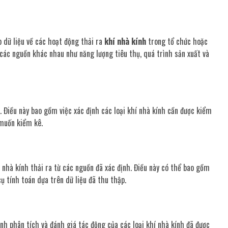
p dữ liệu về các hoạt động thải ra
khí nhà kính
trong tổ chức hoặc
 các nguồn khác nhau như năng lượng tiêu thụ, quá trình sản xuất và
. Điều này bao gồm việc xác định các loại khí nhà kính cần được kiểm
 muốn kiểm kê.
í nhà kính thải ra từ các nguồn đã xác định. Điều này có thể bao gồm
ụ tính toán dựa trên dữ liệu đã thu thập.
ành phân tích và đánh giá tác động của các loại khí nhà kính đã được