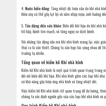
Nước biển dâng
: Tăng nhiệt độ toàn cầu do khí nhà kí
Điều này có thể gây lụt lội và xâm nhập mặn, ảnh hưởng đến
Tác động đến sức khỏe
: Biến đổi khí hậu do khí nhà 
hô hấp, bệnh tim mạch, và tăng nguy cơ dịch bệnh.
Với những tác động xấu mà khí nhà kính mang lại, việc gi
thải ra là cần thiết. Chúng ta cần hợp tác cùng nhau để th
trường tự nhiên.
Tổng quan về kiểm kê Khí nhà kính
Kiểm kê Khí nhà kính là một quá trình quan trọng trong vi
đối với biến đổi khí hậu. Khí nhà kính gồm các loại khí nh
có khả năng gây hiệu ứng nhà kính và tăng nhiệt đới.
Việc kiểm kê Khí nhà kính rất quan trọng để đo lường, the
chúng ta xác định nguồn gốc của các loại khí nhà kính và p
Quy trình Kiểm kê Khí nhà kính