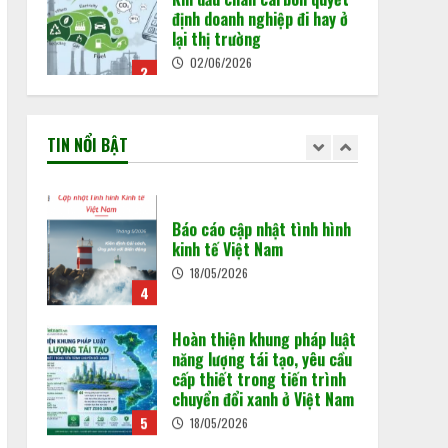
định doanh nghiệp đi hay ở
pháp lý mới được Chính phủ
2
lại thị trường
ban hành tại Nghị định
180/2026/NĐ-CP.
02/06/2026
2
Khi dấu chân carbon quyết
02/06/2026
định doanh nghiệp đi hay ở
lại thị trường
Chuẩn bị “luật chơi” mới
02/06/2026
TIN NỔI BẬT
của Sàn giao dịch các-bon
3
15/05/2026
3
Báo cáo cập nhật tình hình
kinh tế Việt Nam
Minh bạch MRV: Nền tảng
18/05/2026
cho thị trường tín chỉ
4
carbon
15/05/2026
4
Hoàn thiện khung pháp luật
năng lượng tái tạo, yêu cầu
cấp thiết trong tiến trình
chuyển đổi xanh ở Việt Nam
5
18/05/2026