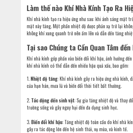
Làm thế nào Khí Nhà Kính Tạo Ra Hi
Khí nhà kính tạo ra hiệu ứng như sau: khi ánh sáng mặt trời
mặt này tăng. Một phần nhiệt độ được phản xạ trở lại khôn
không khí xung quanh trở nên ấm lên và dẫn đến tăng nhiệt
Tại sao Chúng ta Cần Quan Tâm đến 
Khí nhà kính góp phần vào biến đổi khí hậu, ảnh hưởng đến 
khí nhà kính có thể dẫn đến nhiều hậu quả xấu, bao gồm:
Nhiệt độ tăng
: Khí nhà kính gây ra hiệu ứng nhà kính, 
của hạn hán, mưa lũ và biến đổi thời tiết bất thường.
Tác động đến sinh vật
: Sự gia tăng nhiệt độ và thay đ
trường sống và gây nguy hại đến đa dạng sinh học.
Biến đổi khí hậu
: Tăng nhiệt độ toàn cầu do khí nhà kí
gây ra tác động lớn đến hệ sinh thái, vụ mùa, và kinh tế.