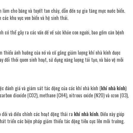
nh làm cho băng và tuyết tan chảy, dẫn đến sự gia tăng mực nước biển.
 các khu vực ven biển và hệ sinh thái.
kính có thể gây ra các vấn đề về sức khỏe con người, bao gồm căn bệnh
ảm thiểu ảnh hưởng của nó và cố gắng giảm lượng khí nhà kính được
ay đổi thói quen sinh hoạt, sử dụng năng lượng tái tạo, và bảo vệ môi
ệc đánh giá và giám sát tác động của các khí nhà kính (
khí nhà kính
)
ư carbon dioxide (CO2), methane (CH4), nitrous oxide (N2O) và ozon (O3),
o dõi và điều chỉnh các hoạt động thải ra
khí nhà kính
. Điều này giúp
hát triển các biện pháp giảm thiểu tác động tiêu cực lên môi trường.