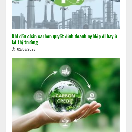
doanh nghiệp đi hay ở lại thị trường
02/06/2026
2
Khi dấu chân carbon quyết định doanh nghiệp đi hay ở
Chuẩn bị “luật chơi” mới của Sàn
lại thị trường
giao dịch các-bon
02/06/2026
15/05/2026
3
Minh bạch MRV: Nền tảng cho thị
trường tín chỉ carbon
15/05/2026
4
Thị trường Các-bon: Cơ hội và tiềm
năng
08/05/2026
5