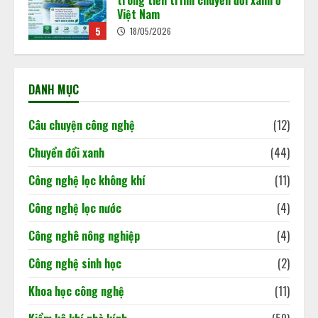
kinh tế xanh
29/06/2026
1
Từ ngày 1/7/2026, Việt Nam chính
thức cho phép trao đổi, chuyển
DANH MỤC
nhượng tín chỉ carbon rừng theo
khung pháp lý mới được Chính phủ
ban hành tại Nghị định
2
Câu chuyện công nghệ
(12)
180/2026/NĐ-CP.
02/06/2026
Chuyển đổi xanh
(44)
Khi dấu chân carbon quyết định
Công nghệ lọc không khí
(11)
doanh nghiệp đi hay ở lại thị trường
02/06/2026
Công nghệ lọc nước
(4)
3
Công nghê nông nghiệp
(4)
Báo cáo cập nhật tình hình kinh tế
Công nghệ sinh học
(2)
Việt Nam
Khoa học công nghệ
(11)
18/05/2026
4