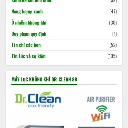
Kiểm kê khí nhà kính
(59)
Năng lượng xanh
(47)
Ô nhiễm không khí
(30)
Quy phạm quy định
(1)
Tín chỉ các bon
(52)
Tin tức và sự kiện
(105)
MÁY LỌC KHÔNG KHÍ DR-CLEAN 88