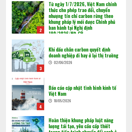
02/06/2026
2
Khi dấu chân carbon quyết định
doanh nghiệp đi hay ở lại thị trường
Chuẩn bị “luật chơi” mới của Sàn
02/06/2026
giao dịch các-bon
3
15/05/2026
3
Báo cáo cập nhật tình hình kinh tế
Việt Nam
Minh bạch MRV: Nền tảng cho thị
18/05/2026
trường tín chỉ carbon
4
15/05/2026
4
Hoàn thiện khung pháp luật năng
lượng tái tạo, yêu cầu cấp thiết
trong tiến trình chuyển đổi xanh ở
Việt Nam
5
18/05/2026
Vận hành sàn giao dịch carbon
trong nước: “Mở cánh cửa” cho nền