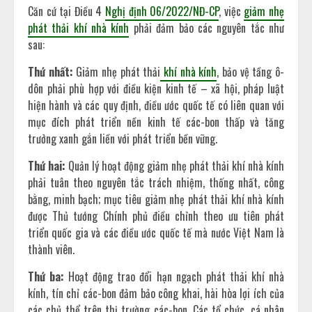
Căn cứ tại Điều 4
Nghị định 06/2022/NĐ-CP
, việc
giảm nhẹ
phát thải khí nhà kính
phải đảm bảo các nguyên tắc như
sau:
Thứ nhất:
Giảm nhẹ phát thải
khí nhà kính
, bảo vệ tầng ô-
dôn phải phù hợp với điều kiện kinh tế – xã hội, pháp luật
hiện hành và các quy định, điều ước quốc tế có liên quan với
mục đích phát triển nền kinh tế các-bon thấp và tăng
trưởng xanh gắn liền với phát triển bền vững.
Thứ hai:
Quản lý hoạt động giảm nhẹ phát thải khí nhà kính
phải tuân theo nguyên tắc trách nhiệm, thống nhất, công
bằng, minh bạch; mục tiêu giảm nhẹ phát thải khí nhà kính
được Thủ tướng Chính phủ điều chỉnh theo ưu tiên phát
triển quốc gia và các điều ước quốc tế mà nước Việt Nam là
thành viên.
Thứ ba:
Hoạt động trao đổi hạn ngạch phát thải khí nhà
kính, tín chỉ các-bon đảm bảo công khai, hài hòa lợi ích của
các chủ thể trên thị trường các-bon. Các tổ chức, cá nhân