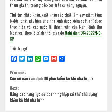
tham gia thị trường các-bon trên cơ sở tự nguyện.
Thứ tư:
Nhập khẩu, xuất khẩu các chất làm suy giảm tầng
ô-dôn, chất gây hiệu ứng nhà kính được kiểm soát chỉ được
thực hiện với các nước là thành viên của Nghị định thư
Montreal theo lộ trình thời gian do
Nghị định 06/2022/NĐ-
CP
.
Trân trọng!
Facebook
Twitter
LinkedIn
WhatsApp
Messenger
Gmail
Share
Previous:
Căn cứ nào xác định DN phải kiểm kê khí nhà kính?
Next:
Nâng cao năng lực để doanh nghiệp có thể chủ động
kiểm kê khí nhà kính