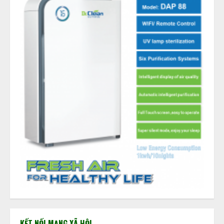
KẾT NỐI MẠNG XÃ HỘI