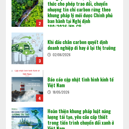
Khi dấu chân carbon quyết định
doanh nghiệp đi hay ở lại thị trường
Chuẩn bị “luật chơi” mới của Sàn
02/06/2026
giao dịch các-bon
3
15/05/2026
3
Báo cáo cập nhật tình hình kinh tế
Việt Nam
Minh bạch MRV: Nền tảng cho thị
18/05/2026
trường tín chỉ carbon
4
15/05/2026
4
Hoàn thiện khung pháp luật năng
lượng tái tạo, yêu cầu cấp thiết
trong tiến trình chuyển đổi xanh ở
Việt Nam
5
18/05/2026
Vận hành sàn giao dịch carbon
trong nước: “Mở cánh cửa” cho nền
kinh tế xanh