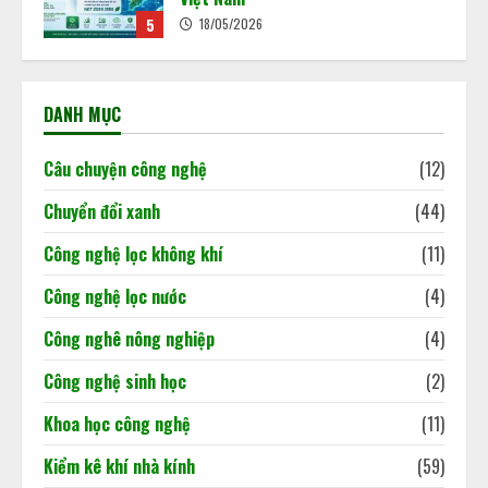
29/06/2026
1
Từ ngày 1/7/2026, Việt Nam chính
thức cho phép trao đổi, chuyển
DANH MỤC
nhượng tín chỉ carbon rừng theo
khung pháp lý mới được Chính phủ
ban hành tại Nghị định
2
Câu chuyện công nghệ
(12)
180/2026/NĐ-CP.
02/06/2026
Chuyển đổi xanh
(44)
Khi dấu chân carbon quyết định
Công nghệ lọc không khí
(11)
doanh nghiệp đi hay ở lại thị trường
02/06/2026
Công nghệ lọc nước
(4)
3
Công nghê nông nghiệp
(4)
Báo cáo cập nhật tình hình kinh tế
Công nghệ sinh học
(2)
Việt Nam
Khoa học công nghệ
(11)
18/05/2026
4
Kiểm kê khí nhà kính
(59)