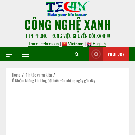
CÔNG NGHỆ XANH
TIÊN PHONG TRONG VIỆC CHUYỂN ĐỐI XANH!!!
Trang techngroup
|
Vietnam
|
English
YOUTUBE
Home
Tin tức và sự kiện
Ô Nhiễm không khí tăng đột biến vào những ngày gần đây.