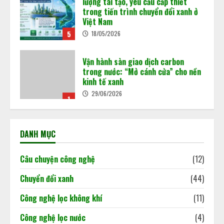
trong tiến trình chuyển đổi xanh ở
Việt Nam
5
18/05/2026
Vận hành sàn giao dịch carbon
trong nước: “Mở cánh cửa” cho nền
kinh tế xanh
29/06/2026
1
Từ ngày 1/7/2026, Việt Nam chính
thức cho phép trao đổi, chuyển
DANH MỤC
nhượng tín chỉ carbon rừng theo
khung pháp lý mới được Chính phủ
ban hành tại Nghị định
2
Câu chuyện công nghệ
(12)
180/2026/NĐ-CP.
02/06/2026
Chuyển đổi xanh
(44)
Khi dấu chân carbon quyết định
Công nghệ lọc không khí
(11)
doanh nghiệp đi hay ở lại thị trường
02/06/2026
Công nghệ lọc nước
(4)
3