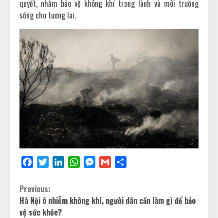
quyết, nhằm bảo vệ không khí trong lành và môi trường
sống cho tương lai.
Facebook
Twitter
LinkedIn
WhatsApp
Messenger
Gmail
Share
Previous:
Hà Nội ô nhiễm không khí, người dân cần làm gì để bảo
vệ sức khỏe?