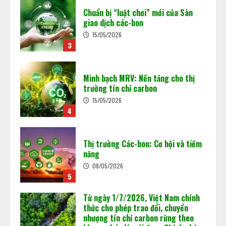
Chuẩn bị “luật chơi” mới của Sàn
02/06/2026
giao dịch các-bon
3
15/05/2026
3
Báo cáo cập nhật tình hình kinh tế
Việt Nam
Minh bạch MRV: Nền tảng cho thị
18/05/2026
trường tín chỉ carbon
4
15/05/2026
4
Hoàn thiện khung pháp luật năng
lượng tái tạo, yêu cầu cấp thiết
trong tiến trình chuyển đổi xanh ở
Việt Nam
Thị trường Các-bon: Cơ hội và tiềm
năng
5
18/05/2026
08/05/2026
5
Vận hành sàn giao dịch carbon
trong nước: “Mở cánh cửa” cho nền
Từ ngày 1/7/2026, Việt Nam chính
kinh tế xanh
thức cho phép trao đổi, chuyển
29/06/2026
nhượng tín chỉ carbon rừng theo
1
khung pháp lý mới được Chính phủ