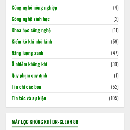
Công nghê nông nghiệp
(4)
Báo cáo cập nhật tình hình kinh tế
Công nghệ sinh học
(2)
Việt Nam
Khoa học công nghệ
(11)
18/05/2026
4
Kiểm kê khí nhà kính
(59)
Năng lượng xanh
(47)
Ô nhiễm không khí
(30)
Quy phạm quy định
(1)
Tín chỉ các bon
(52)
Tin tức và sự kiện
(105)
MÁY LỌC KHÔNG KHÍ DR-CLEAN 88