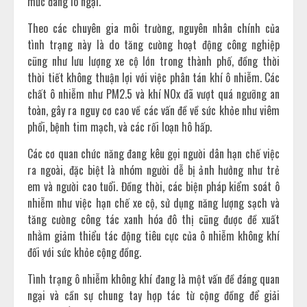
mức đáng lo ngại.
Theo các chuyên gia môi trường, nguyên nhân chính của
tình trạng này là do tăng cường hoạt động công nghiệp
cũng như lưu lượng xe cộ lớn trong thành phố, đồng thời
thời tiết không thuận lợi với việc phân tán khí ô nhiễm. Các
chất ô nhiễm như PM2.5 và khí NOx đã vượt quá ngưỡng an
toàn, gây ra nguy cơ cao về các vấn đề về sức khỏe như viêm
phổi, bệnh tim mạch, và các rối loạn hô hấp.
Các cơ quan chức năng đang kêu gọi người dân hạn chế việc
ra ngoài, đặc biệt là nhóm người dễ bị ảnh hưởng như trẻ
em và người cao tuổi. Đồng thời, các biện pháp kiểm soát ô
nhiễm như việc hạn chế xe cộ, sử dụng năng lượng sạch và
tăng cường công tác xanh hóa đô thị cũng được đề xuất
nhằm giảm thiểu tác động tiêu cực của ô nhiễm không khí
đối với sức khỏe cộng đồng.
Tình trạng ô nhiễm không khí đang là một vấn đề đáng quan
ngại và cần sự chung tay hợp tác từ cộng đồng để giải