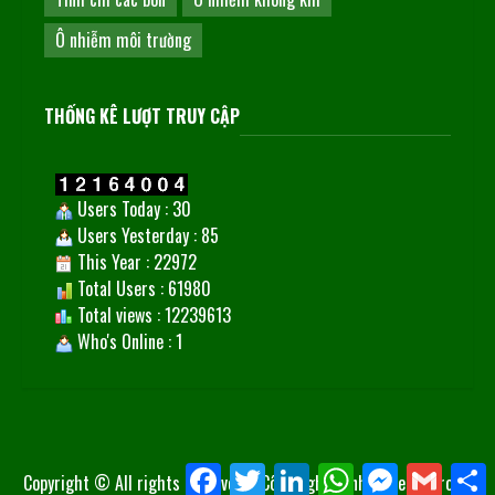
Ô nhiễm môi trường
THỐNG KÊ LƯỢT TRUY CẬP
Users Today : 30
Users Yesterday : 85
This Year : 22972
Total Users : 61980
Total views : 12239613
Who's Online : 1
Facebook
Twitter
LinkedIn
WhatsApp
Messenger
Gmail
S
Copyright © All rights reserved.
|
Công nghệ xanh
by Techngroup.