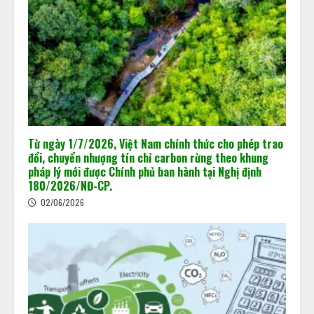
Khi dấu chân carbon quyết định
doanh nghiệp đi hay ở lại thị trường
02/06/2026
2
Từ ngày 1/7/2026, Việt Nam chính thức cho phép trao
đổi, chuyển nhượng tín chỉ carbon rừng theo khung
pháp lý mới được Chính phủ ban hành tại Nghị định
180/2026/NĐ-CP.
Chuẩn bị “luật chơi” mới của Sàn
giao dịch các-bon
02/06/2026
15/05/2026
3
Minh bạch MRV: Nền tảng cho thị
trường tín chỉ carbon
15/05/2026